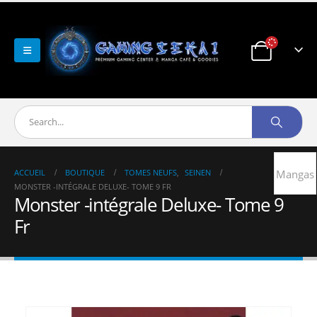
ACCUEIL
BOUTIQUE
TOMES NEUFS
,
SEINEN
Mangas
MONSTER -INTÉGRALE DELUXE- TOME 9 FR
Monster -intégrale Deluxe- Tome 9
Fr