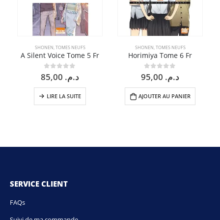
SHONEN
,
TOMES NEUFS
SHONEN
,
TOMES NEUFS
A Silent Voice Tome 5 Fr
Horimiya Tome 6 Fr
85,00
د.م.
95,00
د.م.
0
sur 5
0
sur 5
LIRE LA SUITE
AJOUTER AU PANIER
SERVICE CLIENT
FAQs
Suivi de ma commande