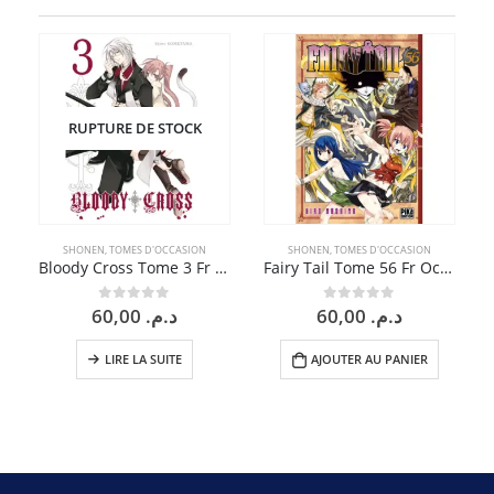
RUPTURE DE STOCK
SHONEN
,
TOMES D'OCCASION
SHONEN
,
TOMES D'OCCASION
Bloody Cross Tome 3 Fr Occasion
Fairy Tail Tome 56 Fr Occasion
60,00
د.م.
60,00
د.م.
0
sur 5
0
sur 5
LIRE LA SUITE
AJOUTER AU PANIER