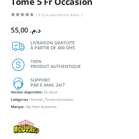
Tome 5 Fr Occasion
( Il n’y a pas encore d’avis. )
0
Sur 5
55,00
د.م.
LIVRAISON GRATUITE
À PARTIR DE 400 DHS
100%
PRODUIT AUTHENTIQUE
SUPPORT
PAR E-MAIL 24/7
Version disponible::
En stock
Catégories :
Shonen
,
Tomes d'occasion
Marque :
My Hero Academia