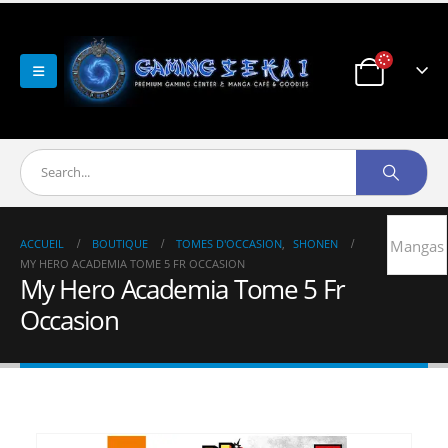
ACCUEIL
BOUTIQUE
TOMES D'OCCASION
,
SHONEN
Mangas
MY HERO ACADEMIA TOME 5 FR OCCASION
My Hero Academia Tome 5 Fr
Occasion