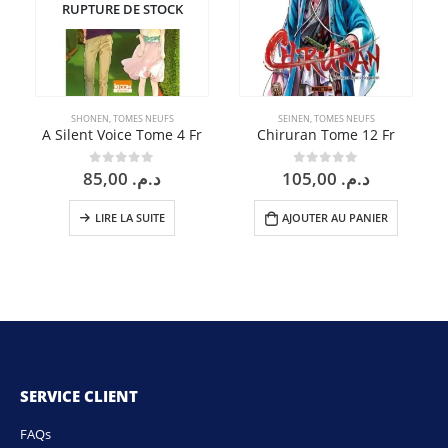
RUPTURE DE STOCK
SHONEN
,
TOMES NEUFS
SEINEN
,
TOMES NEUFS
A Silent Voice Tome 4 Fr
Chiruran Tome 12 Fr
85,00
د.م.
105,00
د.م.
0
sur 5
0
sur 5
LIRE LA SUITE
AJOUTER AU PANIER
SERVICE CLIENT
FAQs