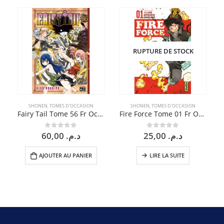
RUPTURE DE STOCK
SHONEN
,
TOMES D'OCCASION
SHONEN
,
TOMES D'OCCASION
Fairy Tail Tome 56 Fr Occasion
Fire Force Tome 01 Fr Occasion
60,00
د.م.
25,00
د.م.
0
sur 5
0
sur 5
AJOUTER AU PANIER
LIRE LA SUITE