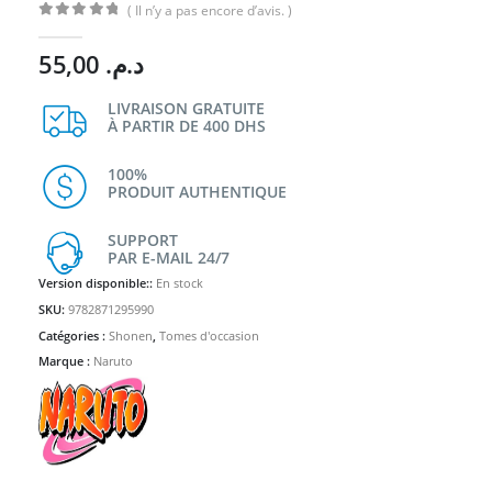
( Il n’y a pas encore d’avis. )
0
Sur 5
55,00
د.م.
LIVRAISON GRATUITE
À PARTIR DE 400 DHS
100%
PRODUIT AUTHENTIQUE
SUPPORT
PAR E-MAIL 24/7
Version disponible::
En stock
SKU:
9782871295990
Catégories :
Shonen
,
Tomes d'occasion
Marque :
Naruto