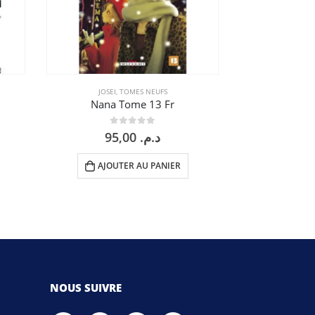
JOSEI
,
TOMES NEUFS
SEINEN
Nana Tome 13 Fr
Vagabon
0
sur 5
0
95,00
د.م.
AJOUTER AU PANIER
AJOU
NOUS SUIVRE