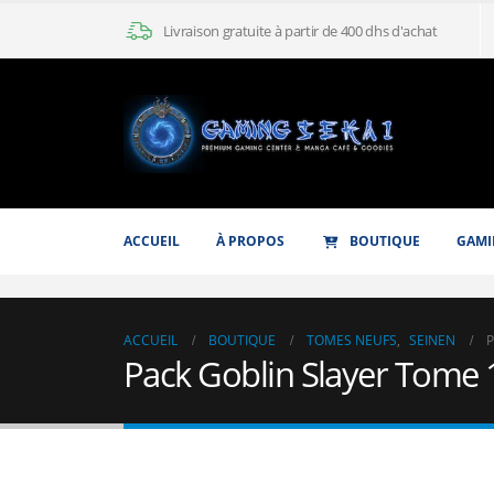
Livraison gratuite à partir de 400 dhs d'achat
ACCUEIL
À PROPOS
BOUTIQUE
GAMI
ACCUEIL
BOUTIQUE
TOMES NEUFS
,
SEINEN
P
Pack Goblin Slayer Tome 1