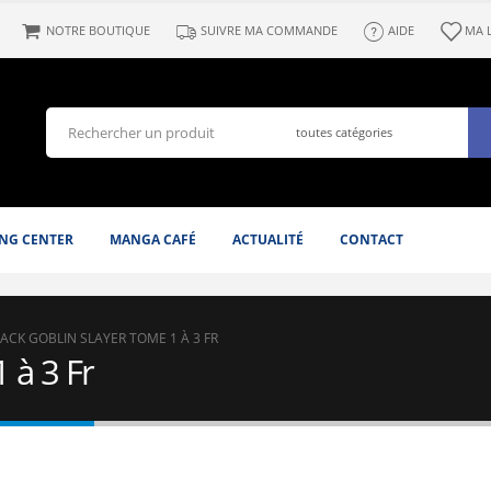
NOTRE BOUTIQUE
SUIVRE MA COMMANDE
AIDE
MA 
NG CENTER
MANGA CAFÉ
ACTUALITÉ
CONTACT
ACK GOBLIN SLAYER TOME 1 À 3 FR
 à 3 Fr