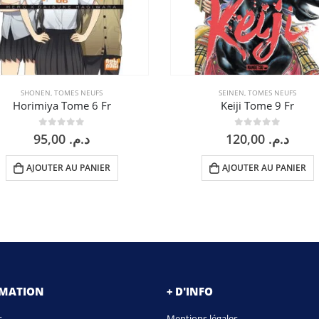
SHONEN
,
TOMES NEUFS
SEINEN
,
TOMES NEUFS
Horimiya Tome 6 Fr
Keiji Tome 9 Fr
0
sur 5
0
sur 5
95,00
د.م.
120,00
د.م.
AJOUTER AU PANIER
AJOUTER AU PANIER
RMATION
+ D'INFO
s
Mentions légales