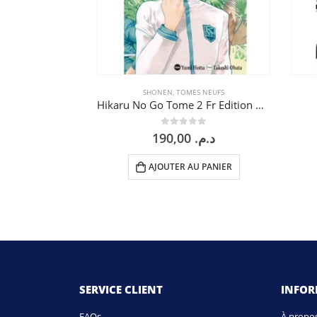
SHONEN
,
TOMES NEUFS
Hikaru No Go Tome 2 Fr Edition Deluxe
0
sur 5
190,00
د.م.
AJOUTER AU PANIER
SERVICE CLIENT
INFO
FAQs
À propo