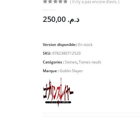
( Il n’y a pas encore d’avis. )
0
Sur 5
250,00
د.م.
Version disponible::
En stock
SKU:
9782380712520
Catégories :
Seinen
,
Tomes neufs
Marque :
Goblin Slayer