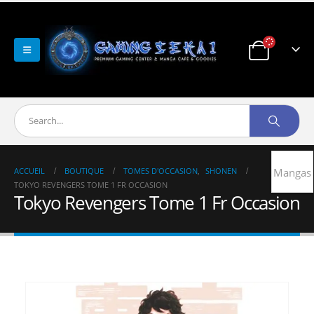
ACCUEIL
BOUTIQUE
TOMES D'OCCASION
,
SHONEN
Mangas
TOKYO REVENGERS TOME 1 FR OCCASION
Tokyo Revengers Tome 1 Fr Occasion