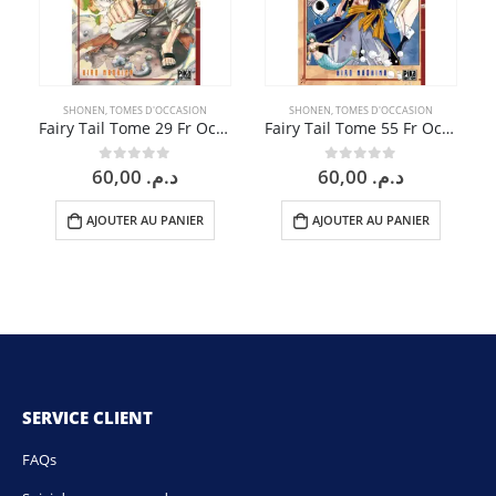
SHONEN
,
TOMES D'OCCASION
SHONEN
,
TOMES D'OCCASION
Fairy Tail Tome 29 Fr Occasion
Fairy Tail Tome 55 Fr Occasion
60,00
د.م.
60,00
د.م.
0
sur 5
0
sur 5
AJOUTER AU PANIER
AJOUTER AU PANIER
SERVICE CLIENT
FAQs