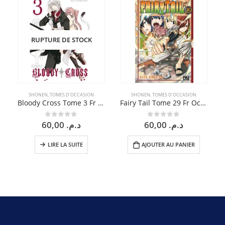
RUPTURE DE STOCK
SHONEN
,
TOMES D'OCCASION
SHONEN
,
TOMES D'OCCASION
Bloody Cross Tome 3 Fr Occasion
Fairy Tail Tome 29 Fr Occasion
60,00
د.م.
60,00
د.م.
0
sur 5
0
sur 5
LIRE LA SUITE
AJOUTER AU PANIER