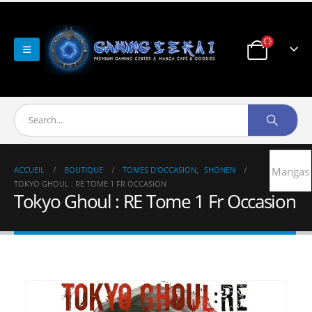
ACCUEIL
BOUTIQUE
TOMES D'OCCASION
,
SHONEN
Mangas
TOKYO GHOUL : RE TOME 1 FR OCCASION
Tokyo Ghoul : RE Tome 1 Fr Occasion